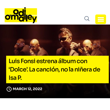
Luis Fonsi estrena álbum con
‘Dolce’. La canción, no la niñera de
Isa P.
MARCH 12, 2022