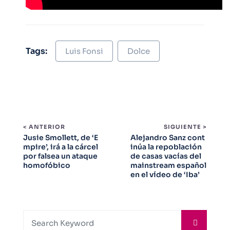
Tags:
Luis Fonsi
Dolce
< ANTERIOR
SIGUIENTE >
Jusie Smollett, de ‘E
Alejandro Sanz cont
mpire’, irá a la cárcel
inúa la repoblación
por falsea un ataque
de casas vacías del
homofóbico
mainstream español
en el vídeo de ‘Iba’