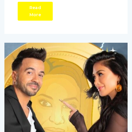
Read
More