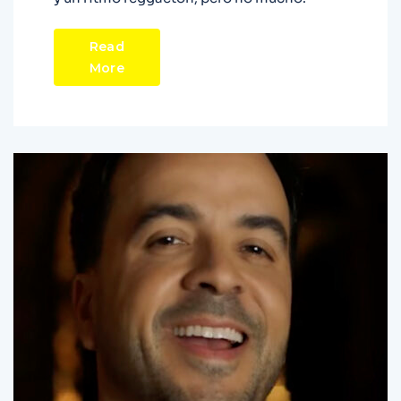
Read
More