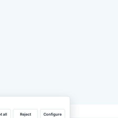
t all
Reject
Configure