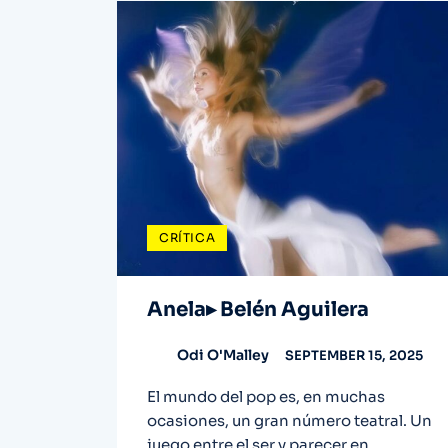
CRÍTICA
Anela▸ Belén Aguilera
Odi O'Malley
SEPTEMBER 15, 2025
El mundo del pop es, en muchas
ocasiones, un gran número teatral. Un
juego entre el ser y parecer en