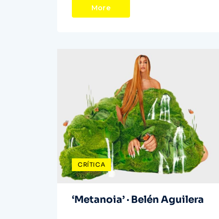
More
CRÍTICA
‘Metanoia’ · Belén Aguilera