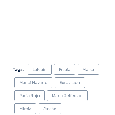
Tags:
LeKlein
Fruela
Maika
Manel Navarro
Eurovision
Paula Rojo
Mario Jefferson
Mirela
Javián