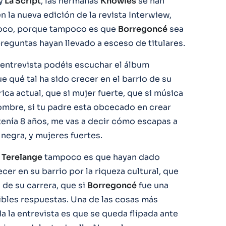
y
La Script
, las hermanas
Knowles
se han
n la nueva edición de la revista Interwiew,
oco, porque tampoco es que
Borregoncé
sea
 preguntas hayan llevado a esceso de titulares.
entrevista podéis escuchar el álbum
e qué tal ha sido crecer en el barrio de su
ica actual, que si mujer fuerte, que si música
ombre, si tu padre esta obcecado en crear
enía 8 años, me vas a decir cómo escapas a
negra, y mujeres fuertes.
e
Terelange
tampoco es que hayan dado
ecer en su barrio por la riqueza cultural, que
 de su carrera, que si
Borregoncé
fue una
ibles respuestas. Una de las cosas más
da la entrevista es que se queda flipada ante