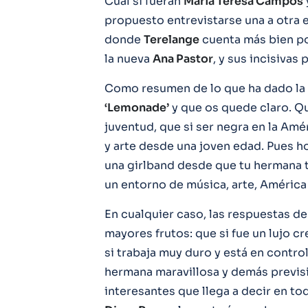
Cual si fueran
Maria Teresa Campos
propuesto entrevistarse una a otra e
donde
Terelange
cuenta más bien p
la nueva
Ana Pastor
, y sus incisivas
Como resumen de lo que ha dado la 
‘Lemonade’
y que os quede claro. Qu
juventud, que si ser negra en la Amér
y arte desde una joven edad. Pues h
una girlband desde que tu hermana t
un entorno de música, arte, América 
En cualquier caso, las respuestas d
mayores frutos: que si fue un lujo cr
si trabaja muy duro y está en control
hermana maravillosa y demás previs
interesantes que llega a decir en to