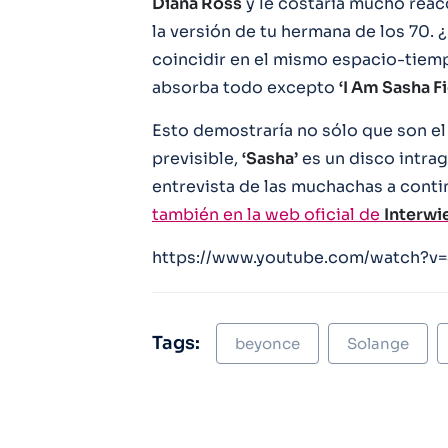
Diana Ross
y le costaría mucho reac
la versión de tu hermana de los 70.
coincidir en el mismo espacio-tiemp
absorba todo excepto
‘I Am Sasha F
Esto demostraría no sólo que son el
previsible,
‘Sasha’
es un disco intrag
entrevista de las muchachas a continu
también en la web oficial de
Interwi
https://www.youtube.com/watch?v=
Tags:
beyonce
Solange