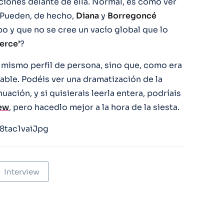
ciones delante de ella. Normal, es como ver
 ¿Pueden, de hecho,
Diana
y
Borregoncé
o y que no se cree un vacío global que lo
ierce’
?
 mismo perfil de persona, sino que, como era
able. Podéis ver una dramatización de la
ación, y si quisierais leerla entera, podríais
ew
, pero hacedlo mejor a la hora de la siesta.
8tac1vaiJpg
Interview