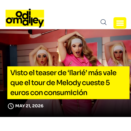
Visto el teaser de ‘Ilarié’ más vale
que el tour de Melody cueste 5
euros con consumición
MAY 21, 2026