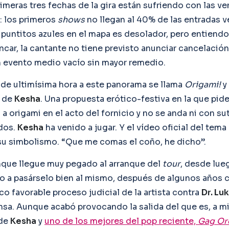
imeras tres fechas de la gira están sufriendo con las v
: los primeros
shows
no llegan al 40% de las entradas v
puntitos azules en el mapa es desolador, pero entiend
ncar, la cantante no tiene previsto anunciar cancelación
n evento medio vacío sin mayor remedio.
 de ultimísima hora a este panorama se llama
Origami!
y
e de
Kesha
. Una propuesta erótico-festiva en la que pide
 origami en el acto del fornicio y no se anda ni con sut
dos.
Kesha
ha venido a jugar. Y el vídeo oficial del tema
 su simbolismo. “Que me comas el coño, he dicho”.
nque llegue muy pegado al arranque del
tour
, desde lu
uno a pasárselo bien al mismo, después de algunos años 
co favorable proceso judicial de la artista contra
Dr. Lu
sa. Aunque acabó provocando la salida del que es, a mi 
 de
Kesha
y
uno de los mejores del pop reciente,
Gag Or