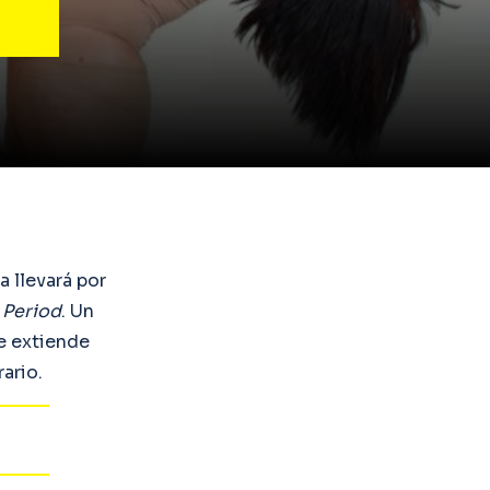
a llevará por
,
Period
. Un
ue extiende
ario.