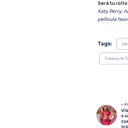
Será tu rollo 
Katy Perry; 
película favo
Tags:
ke
Freedom T
< 
Vis
s v
cu
ici