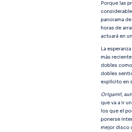
Porque las pr
considerable
panorama de 
horas de arra
actuará en u
La esperanza
más recient
dobles como a
dobles senti
explícito en
Origami!
, au
que va a ir 
los que el po
ponerse inten
mejor disco