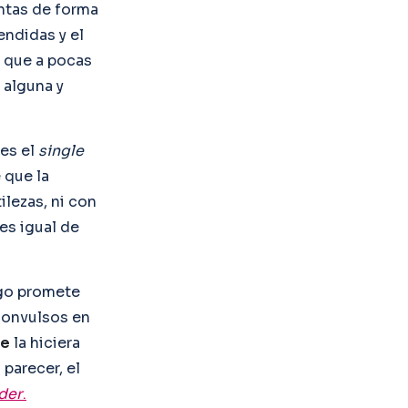
entas de forma
endidas y el
o que a pocas
 alguna y
 es el
single
 que la
ilezas, ni con
 es igual de
ego promete
convulsos en
ke
la hiciera
parecer, el
der
.