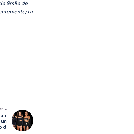
 de Smile de
ientemente; tu
TE >
 un
 un
o d