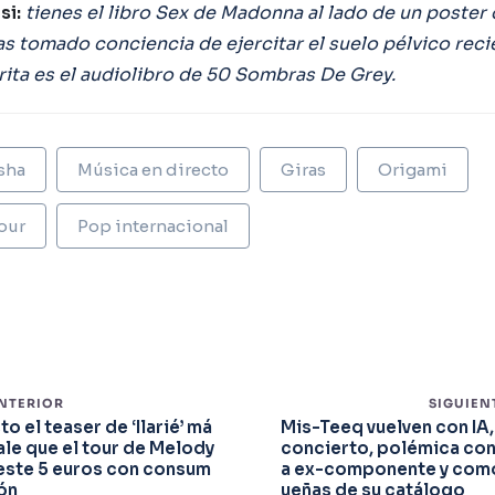
si:
tienes el libro Sex de Madonna al lado de un poster
has tomado conciencia de ejercitar el suelo pélvico rec
rita es el audiolibro de 50 Sombras De Grey.
sha
Música en directo
Giras
Origami
our
Pop internacional
ANTERIOR
SIGUIEN
to el teaser de ‘Ilarié’ má
Mis-Teeq vuelven con IA,
ale que el tour de Melody
concierto, polémica con
este 5 euros con consum
a ex-componente y com
ón
ueñas de su catálogo