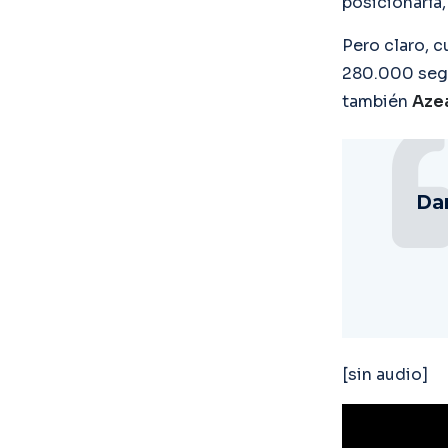
posicionaría,
Pero claro, c
280.000 segu
también
Azea
Dam
[sin audio]