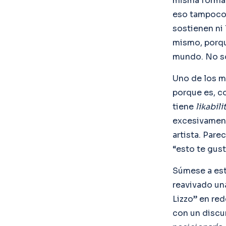
misma forma 
eso tampoco 
sostienen ni 
mismo, porqu
mundo. No so
Uno de los m
porque es, c
tiene
likabili
excesivament
artista. Par
“esto te gust
Súmese a esto
reavivado u
Lizzo” en red
con un discu