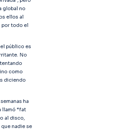
rivada”, pero
a global no
os ellos al
 por todo el
el público es
rritante. No
ntentando
 sino como
os diciendo
s semanas ha
 llamó “fat
o al disco,
 que nadie se