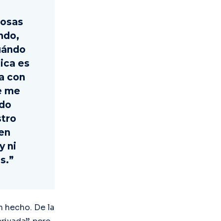
cosas
ndo,
cuándo
ica es
a con
e me
ndo
stro
en
y ni
s.”
n hecho. De la