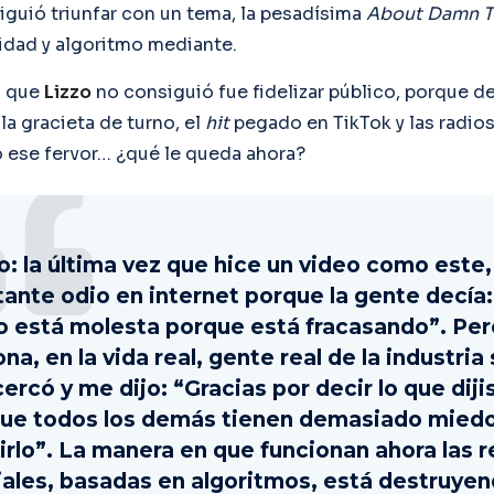
iguió triunfar con un tema, la pesadísima
About Damn 
lidad y algoritmo mediante.
o que
Lizzo
no consiguió fue fidelizar público, porque d
a gracieta de turno, el
hit
pegado en TikTok y las radio
o ese fervor… ¿qué le queda ahora?
o: la última vez que hice un video como este,
ante odio en internet porque la gente decía:
o está molesta porque está fracasando”. Per
na, en la vida real, gente real de la industria
ercó y me dijo: “Gracias por decir lo que diji
ue todos los demás tienen demasiado miedo
irlo”. La manera en que funcionan ahora las 
iales, basadas en algoritmos, está destruyen