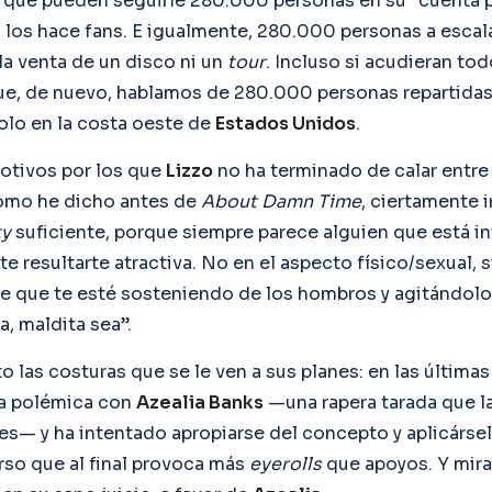
que pueden seguirle 280.000 personas en su “cuenta p
los hace fans. E igualmente, 280.000 personas a escal
la venta de un disco ni un
tour
. Incluso si acudieran tod
e, de nuevo, hablamos de 280.000 personas repartidas
lo en la costa oeste de
Estados Unidos
.
otivos por los que
Lizzo
no ha terminado de calar entre 
omo he dicho antes de
About Damn Time
, ciertamente i
ty
suficiente, porque siempre parece alguien que está i
e resultarte atractiva. No en el aspecto físico/sexual,
ece que te esté sosteniendo de los hombros y agitándol
a, maldita sea”.
 las costuras que se le ven a sus planes: en las última
na polémica con
Azealia Banks
—una rapera tarada que la
es— y ha intentado apropiarse del concepto y aplicársel
rso que al final provoca más
eyerolls
que apoyos. Y mira