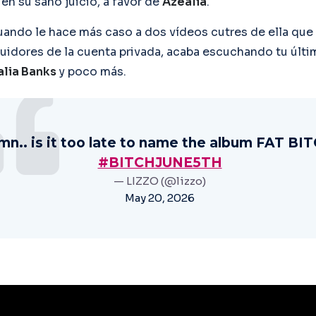
 en su sano juicio, a favor de
Azealia
.
uando le hace más caso a dos vídeos cutres de ella que 
idores de la cuenta privada, acaba escuchando tu últ
lia Banks
y poco más.
n.. is it too late to name the album FAT BI
#BITCHJUNE5TH
— LIZZO (@lizzo)
May 20, 2026