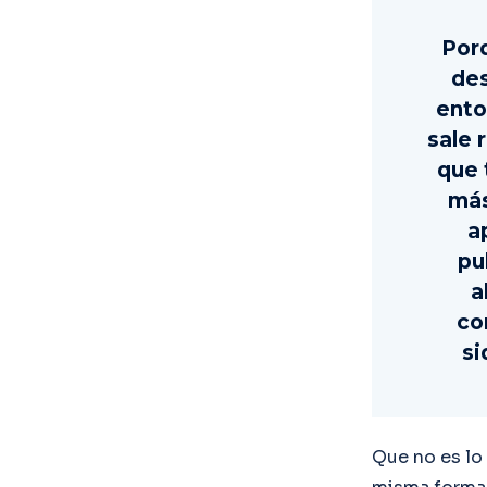
Por
des
ento
sale 
que 
más
a
pu
a
co
si
Que no es lo 