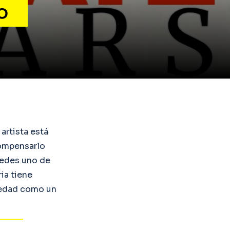
o
a artista está
compensarlo
redes uno de
ia tiene
iedad como un