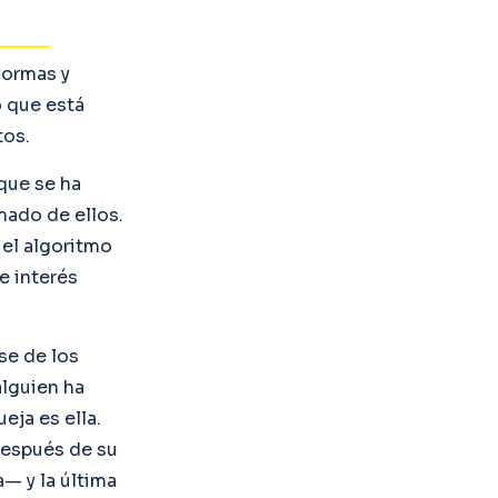
formas y
o que está
tos.
 que se ha
mado de ellos.
 el algoritmo
e interés
se de los
alguien ha
ja es ella.
después de su
— y la última