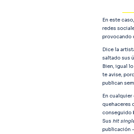
En este caso,
redes social
provocando q
Dice la artis
saltado sus 
Bien, igual l
te avise, por
publican se
En cualquier
quehaceres d
conseguido b
Sus
hit singl
publicación 