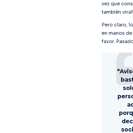
vez que cons
también vira
Pero claro, l
en manos de l
favor. Pasad
“Avis
bast
sol
perso
ac
porq
dec
soc