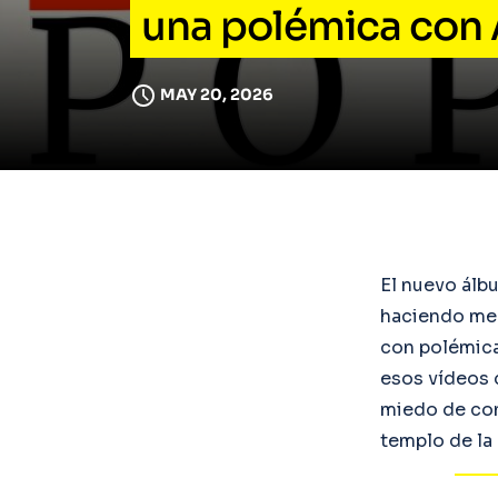
una polémica con
MAY 20, 2026
El nuevo ál
haciendo men
con polémicas
esos vídeos d
miedo de con
templo de la