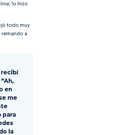
Time
, lo hizo
ejó todo muy
s remando a
 recibí
 “Ah,
o en
 se me
ste
 para
redes
do la