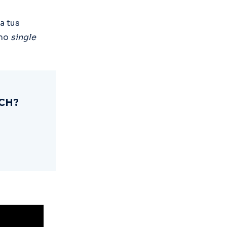
a tus
imo
single
TCH?