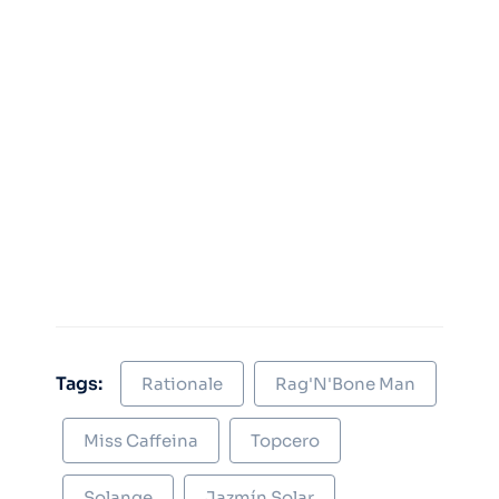
Tags:
Rationale
Rag'N'Bone Man
Miss Caffeina
Topcero
Solange
Jazmín Solar