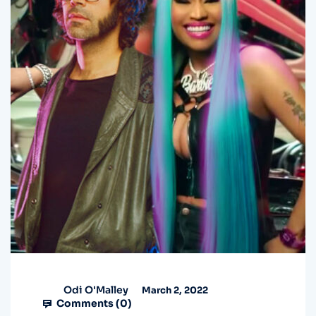
Odi O'Malley
March 2, 2022
Comments (
0
)