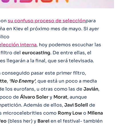
con
su confuso proceso de selección
para
ña en Kiev el próximo mes de mayo. Si ayer
lico
elección interna
, hoy podemos escuchar las
filtro del
eurocasting
. De entre ellas, el
s llegarán a la final, que será televisada.
 conseguido pasar este primer filtro,
tte
,
‘No Enemy’
, que está un poco a media
de los eurofans, u otras como las de
Javián
,
 poco de
Álvaro Soler
y
Morat
, aunque
mpetición. Además de ellos,
Javi Soleil
de
as microcelebrities como
Romy Low
o
Milena
feo
(bless her) y
Barei
en el festival- también