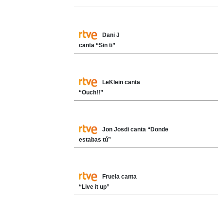
Dani J
canta “Sin ti”
LeKlein canta
“Ouch!!”
Jon Josdi canta “Donde
estabas tú”
Fruela canta
“Live it up”