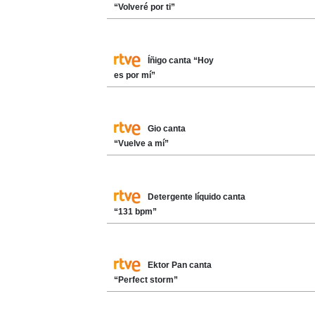
“Volveré por ti”
Íñigo canta “Hoy
es por mí”
Gio canta
“Vuelve a mí”
Detergente líquido canta
“131 bpm”
Ektor Pan canta
“Perfect storm”