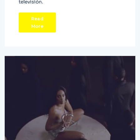
televisión.
Read
More