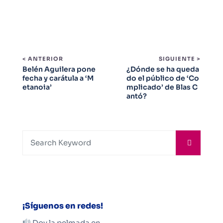
< ANTERIOR
SIGUIENTE >
Belén Aguilera pone
¿Dónde se ha queda
fecha y carátula a ‘M
do el público de ‘Co
etanoia’
mplicado’ de Blas C
antó?
¡Síguenos en redes!
Doy la pelmada en