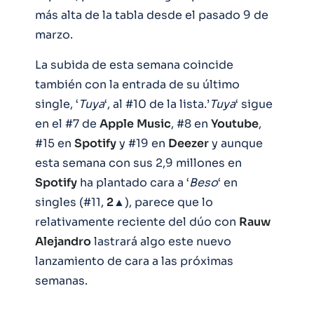
más alta de la tabla desde el pasado 9 de
marzo.
La subida de esta semana coincide
también con la entrada de su último
single, ‘
Tuya
‘, al #10 de la lista.’
Tuya
‘ sigue
en el #7 de
Apple
Music
, #8 en
Youtube
,
#15 en
Spotify
y #19 en
Deezer
y aunque
esta semana con sus 2,9 millones en
Spotify
ha plantado cara a ‘
Beso
‘ en
singles (#11,
2
▲), parece que lo
relativamente reciente del dúo con
Rauw
Alejandro
lastrará algo este nuevo
lanzamiento de cara a las próximas
semanas.