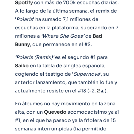
Spotify
con más de 700k escuchas diarias.
A lo largo de la última semana, el remix de
‘
Polaris
‘ ha sumado 7,1 millones de
escuchas en la plataforma, superando en 2
millones a
‘Where She Goes’
de
Bad
Bunny
, que permanece en el #2.
‘Polaris (Remix)’
es el segundo #1 para
Saiko
en la tabla de singles española,
cogiendo el testigo de ‘
Supernova
‘, su
anterior lanzamiento, que también lo fue y
actualmente resiste en el #13 (-2,
2
▲).
En álbumes no hay movimiento en la zona
alta, con un
Quevedo
acomodadísimo ya al
#1, en el que ha pasado ya la friolera de 15
semanas interrumpidas (ha permitido