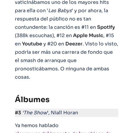
vaticinábamos uno de los mayores hits
para ella con ‘
Las Babys
‘ y por ahora, la
respuesta del público no es tan
contundente: la canción es #11 en
Spotify
(388k escuchas), #12 en
Apple
Music
, #15
en
Youtube
y #20 en
Deezer
. Visto lo visto,
podría ser más una carrera de fondo que
el smash de arranque que
pronosticábamos. O ninguna de ambas
cosas.
Álbumes
#3
‘The Show
‘, Niall Horan
Ya hemos hablado