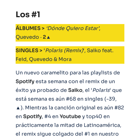
Los #1
ÁLBUMES >
‘Dónde Quiero Estar’
,
Quevedo ·
2
▲
SINGLES >
‘
Polaris (Remix)
‘, Saiko feat.
Feid, Quevedo & Mora
Un nuevo caramelito para las playlists de
Spotify
esta semana con el remix de un
éxito ya probado de
Saiko
, el ‘
Polaris
‘ que
está semana es aún #68 en singles (-39,
▲). Mientras la canción original es aún #82
en
Spotify
, #4 en
Youtube
y top40 en
prácticamente la mitad de Latinoamérica,
el remix sigue colgado del #1 en nuestro