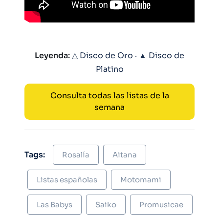
Leyenda:
△ Disco de Oro · ▲ Disco de
Platino
Consulta todas las listas de la
semana
Tags:
Rosalía
Aitana
Listas españolas
Motomami
Las Babys
Saiko
Promusicae