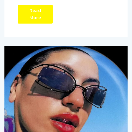
Read
More