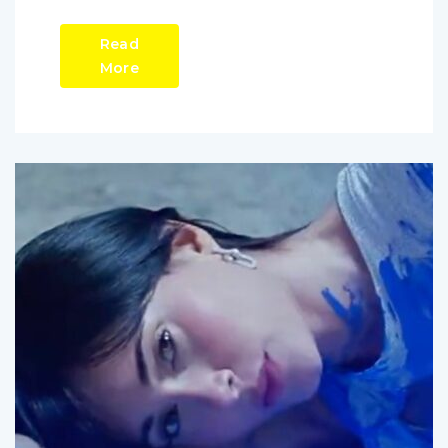
Read
More