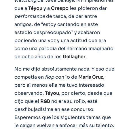
watching
de
Valle Salvaje
. Mi impresión es
que a
Téyou
y a
Crespo
les pidieron dar
performance
de tasca, de bar entre
amigos, de “estoy cantando en este
estadio despreocupado” y acabaron
poniendo una voz y una actitud que era
como una parodia del hermano imaginario
de ocho años de los
Gallagher
.
No me dijo absolutamente nada. Y eso que
competía en
flop
con lo de
María Cruz
,
pero al menos ella me tuvo interesado
observando.
Téyou
, por cierto, desde que
dijo que el
R&B
no era su rollo, está
desdibujadísima en ese concurso.
Esperemos que los siguientes temas que
le caigan vuelvan a enfocar más su talento.