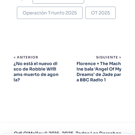
Operación Triunfo 2025
OT 2025
< ANTERIOR
SIGUIENTE >
¿No está el nuevo di
Florence + The Mach
sco de Robbie Willi
ine bala ‘Angel Of My
ams muerto de agon
Dreams’ de Jade par
ía?
a BBC Radio 1
Odi O'Malley © 2016-2025. Todos Los Derechos