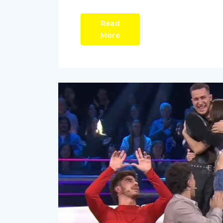
Read
More