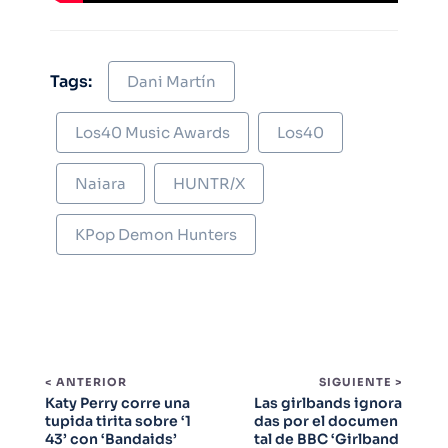
Tags:
Dani Martín
Los40 Music Awards
Los40
Naiara
HUNTR/X
KPop Demon Hunters
< ANTERIOR
SIGUIENTE >
Katy Perry corre una
Las girlbands ignora
tupida tirita sobre ‘1
das por el documen
43’ con ‘Bandaids’
tal de BBC ‘Girlband