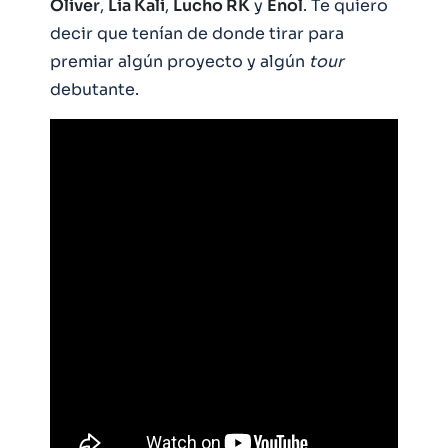
Oliver
,
Lia Kali
,
Lucho RK
y
Enol
. Te quiero
decir que tenían de donde tirar para
premiar algún proyecto y algún
tour
debutante.