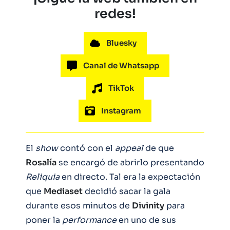
redes!
Bluesky
Canal de Whatsapp
TikTok
Instagram
El
show
contó con el
appeal
de que
Rosalía
se encargó de abrirlo presentando
Reliquia
en directo. Tal era la expectación
que
Mediaset
decidió sacar la gala
durante esos minutos de
Divinity
para
poner la
performance
en uno de sus