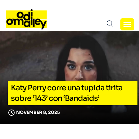
Katy Perry corre una tupida tirita
sobre ‘143’ con ‘Bandaids’
NOVEMBER 8, 2025