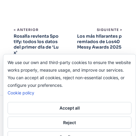
< ANTERIOR
SIGUIENTE >
Rosalía revienta Spo
Los más hilarantes p
tify: todos los datos
remiados de Los40
del primer día de ‘Lu
Messy Awards 2025
x’
We use our own and third-party cookies to ensure the website
works properly, measure usage, and improve our services.
You can accept all cookies, reject non-essential cookies, or
configure your preferences.
Cookie policy
Odi O'Malley © 2016-2025. Todos Los Derechos
Accept all
Reservados.
Reject