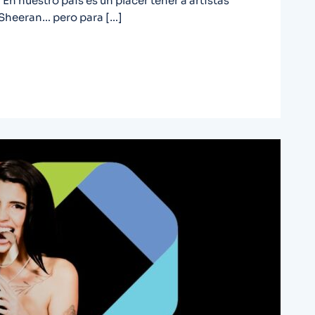
En nuestro país es un placer tener a artistas
Sheeran… pero para […]