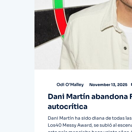
Odi O'Malley
November 13, 2025
Dani Martín abandona F
autocrítica
Dani Martín ha sido diana de todas las 
Los40 Messy Award, se subió al escen