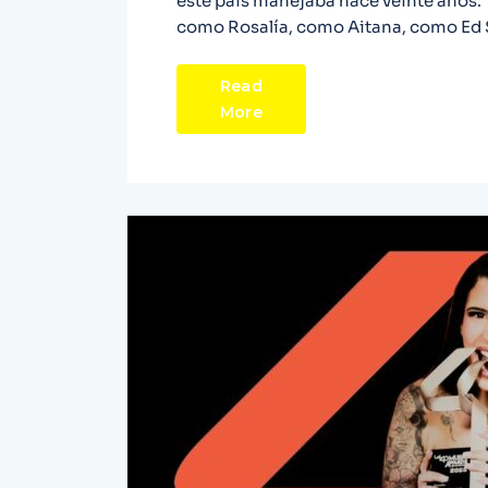
este país manejaba hace veinte años. “
como Rosalía, como Aitana, como Ed 
Read
More