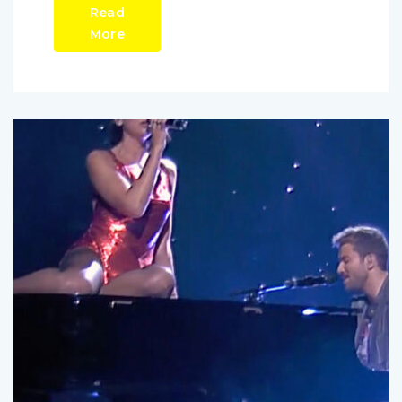
Read
More