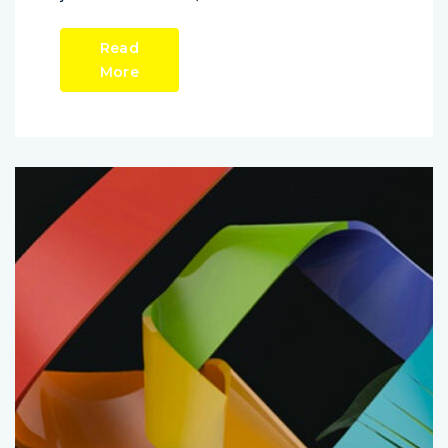
Read
More