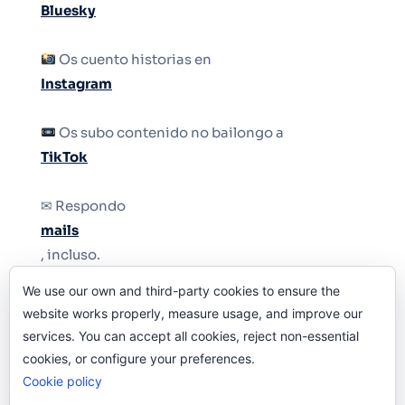
Bluesky
Os cuento historias en
Instagram
Os subo contenido no bailongo a
TikTok
✉ Respondo
mails
, incluso.
We use our own and third-party cookies to ensure the
Y si una persona no puede tener teléfono, que
website works properly, measure usage, and improve our
le quiten el teléfono.
services. You can accept all cookies, reject non-essential
cookies, or configure your preferences.
Cookie policy