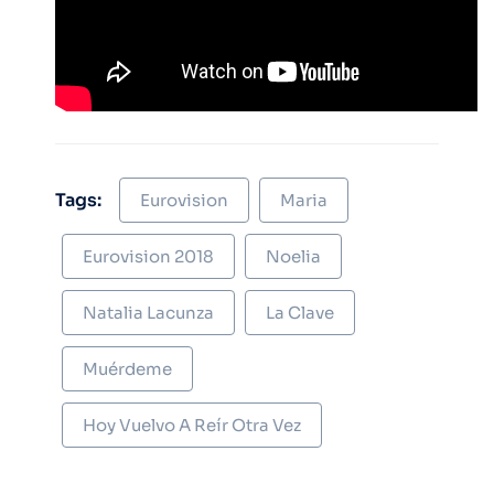
Tags:
Eurovision
Maria
Eurovision 2018
Noelia
Natalia Lacunza
La Clave
Muérdeme
Hoy Vuelvo A Reír Otra Vez