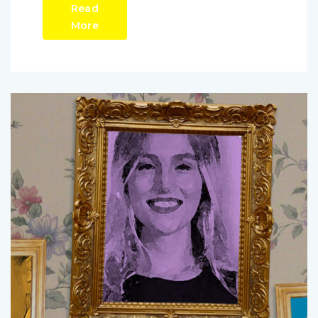
Read
More