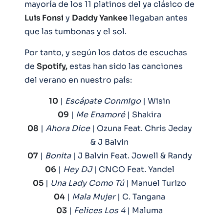
mayoría de los 11 platinos del ya clásico de
Luis Fonsi
y
Daddy Yankee
llegaban antes
que las tumbonas y el sol.
Por tanto, y según los datos de escuchas
de
Spotify,
estas han sido las canciones
del verano en nuestro país:
10
|
Escápate Conmigo
| Wisin
09
|
Me Enamoré
| Shakira
08
|
Ahora Dice
| Ozuna Feat. Chris Jeday
& J Balvin
07
|
Bonita
| J Balvin Feat. Jowell & Randy
06
|
Hey DJ
| CNCO Feat. Yandel
05
|
Una Lady Como Tú
| Manuel Turizo
04
|
Mala Mujer
| C. Tangana
03
|
Felices Los 4
| Maluma