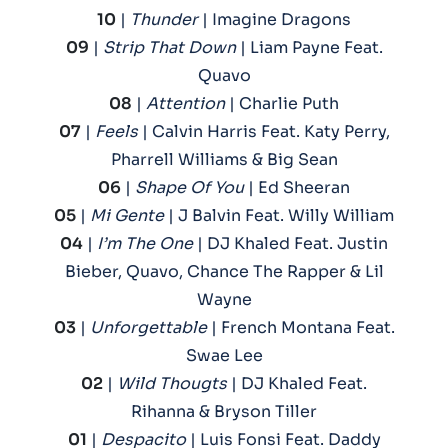
10
|
Thunder
| Imagine Dragons
09
|
Strip That Down
| Liam Payne Feat.
Quavo
08
|
Attention
| Charlie Puth
07
|
Feels
| Calvin Harris Feat. Katy Perry,
Pharrell Williams & Big Sean
06
|
Shape Of You
| Ed Sheeran
05
|
Mi Gente
| J Balvin Feat. Willy William
04
|
I’m The One
| DJ Khaled Feat. Justin
Bieber, Quavo, Chance The Rapper & Lil
Wayne
03
|
Unforgettable
| French Montana Feat.
Swae Lee
02
|
Wild Thougts
| DJ Khaled Feat.
Rihanna & Bryson Tiller
01
|
Despacito
| Luis Fonsi Feat. Daddy