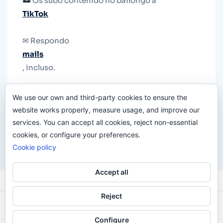
Os subo contenido no bailongo a
TikTok
✉ Respondo
mails
, incluso.
Y si una persona no puede tener teléfono, que
We use our own and third-party cookies to ensure the
le quiten el teléfono.
website works properly, measure usage, and improve our
services. You can accept all cookies, reject non-essential
cookies, or configure your preferences.
Cookie policy
Accept all
Reject
Odi O'Malley © 2016-2025. Todos Los Derechos
Configure
Reservados.