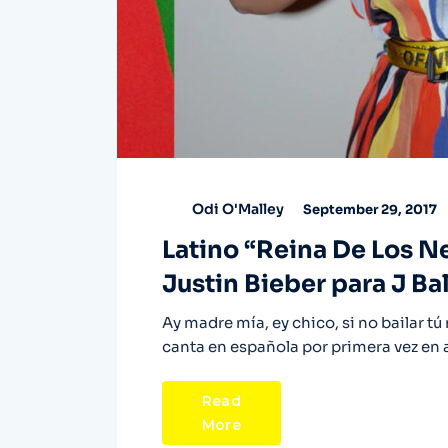
Odi O'Malley
September 29, 2017
Latino “Reina De Los N
Justin Bieber para J Ba
Ay madre mía, ey chico, si no bailar 
canta en española por primera vez en a
Read
More