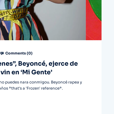
Comments (
0
)
enes”, Beyoncé, ejerce de
lvin en ‘Mi Gente’
tú no puedes nara conmigou. Beyoncé rapea y
ños *that's a 'Frozen' reference*.