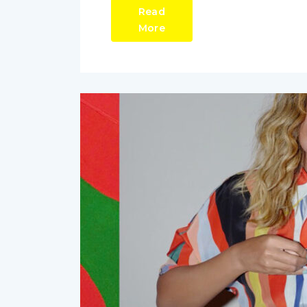
Read
More