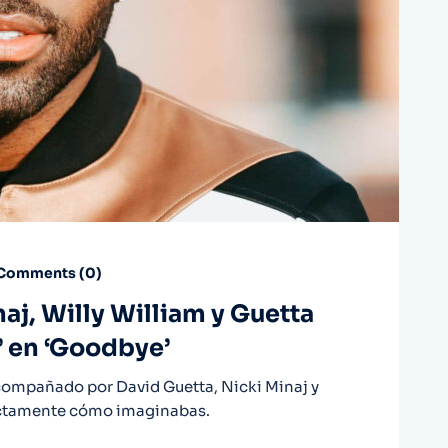
Comments (
0
)
aj, Willy William y Guetta
ò’ en ‘Goodbye’
acompañado por David Guetta, Nicki Minaj y
xactamente cómo imaginabas.