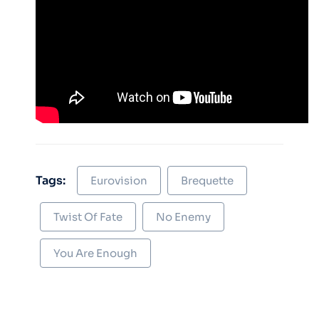
Tags:
Eurovision
Brequette
Twist Of Fate
No Enemy
You Are Enough