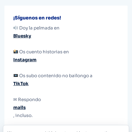
¡Síguenos en redes!
Doy la pelmada en
Bluesky
Os cuento historias en
Instagram
Os subo contenido no bailongo a
TikTok
✉ Respondo
mails
, incluso.
Y si una persona no puede tener teléfono, que