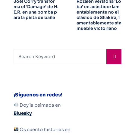
Joel Corry transfor
Rozalén versiona ‘Lo
ma el ‘Damage’ de H.
ba’ en acústico: lam
E.R. en una bomba p
entablemente no el
ara la pista de baile
clásico de Shakira, l
amentablemente sin
mueble victoriano
¡Síguenos en redes!
Doy la pelmada en
Bluesky
Os cuento historias en