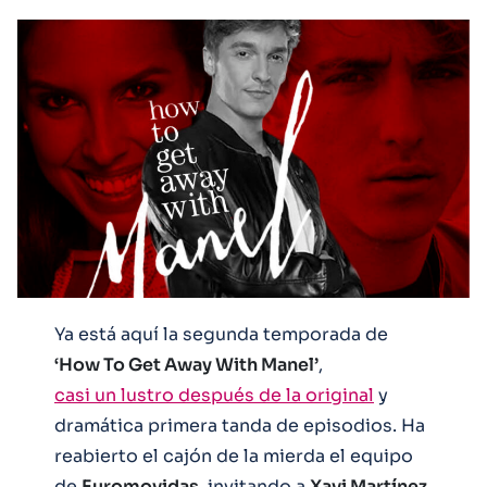
Ya está aquí la segunda temporada de
‘How To Get Away With Manel’
,
casi un lustro después de la original
y
dramática primera tanda de episodios. Ha
reabierto el cajón de la mierda el equipo
de
Euromovidas,
invitando a
Xavi Martínez