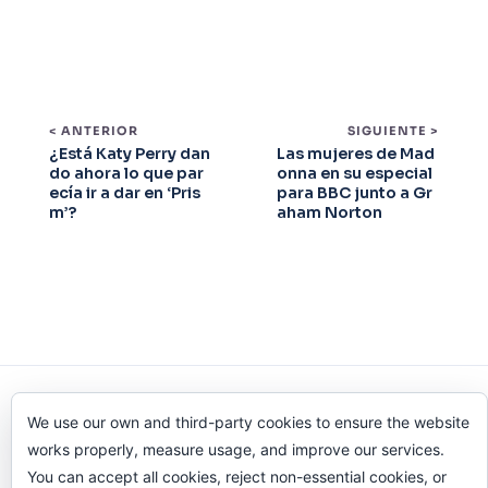
< ANTERIOR
SIGUIENTE >
¿Está Katy Perry dan
Las mujeres de Mad
do ahora lo que par
onna en su especial
ecía ir a dar en ‘Pris
para BBC junto a Gr
m’?
aham Norton
Odi O'Malley © 2016-2025. Todos Los Derechos
We use our own and third-party cookies to ensure the website
Reservados.
works properly, measure usage, and improve our services.
You can accept all cookies, reject non-essential cookies, or