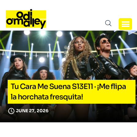
Tu Cara Me Suena S13E11 · ¡Me flipa
la horchata fresquita!
JUNE 27, 2026