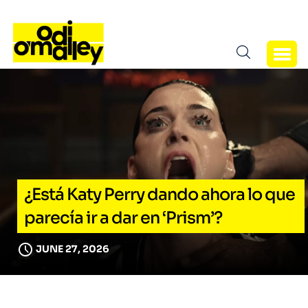
¿Está Katy Perry dando ahora lo que
parecía ir a dar en ‘Prism’?
JUNE 27, 2026