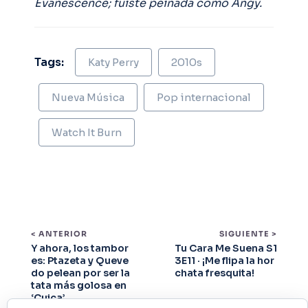
Evanescence; fuiste peinada como Angy.
Tags:
Katy Perry
2010s
Nueva Música
Pop internacional
Watch It Burn
< ANTERIOR
SIGUIENTE >
Y ahora, los tambor
Tu Cara Me Suena S1
es: Ptazeta y Queve
3E11 · ¡Me flipa la hor
do pelean por ser la
chata fresquita!
tata más golosa en
‘Cuica’