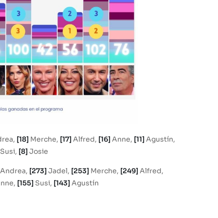
rea,
[18]
Merche,
[17]
Alfred,
[16]
Anne,
[11]
Agustín,
Susi,
[8]
Josie
Andrea,
[273]
Jadel,
[253]
Merche,
[249]
Alfred,
nne,
[155]
Susi,
[143]
Agustín