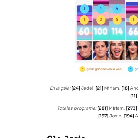
En la gala:
[24]
Jadel,
[21]
Miriam,
[18]
And
[11]
Totales programa:
[281]
Miriam,
[273]
[197]
Josie,
[194]
A