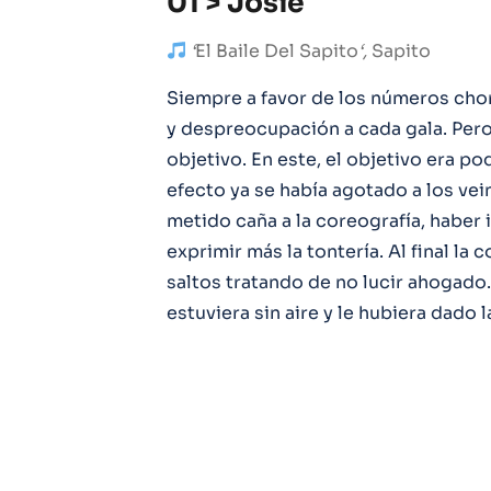
01 > Josie
‘
El Baile Del Sapito
‘,
Sapito
Siempre a favor de los números chor
y despreocupación a cada gala. Per
objetivo. En este, el objetivo era po
efecto ya se había agotado a los ve
metido caña a la coreografía, haber 
exprimir más la tontería. Al final l
saltos tratando de no lucir ahogado.
estuviera sin aire y le hubiera dado la