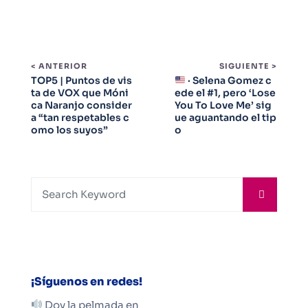
< ANTERIOR
SIGUIENTE >
TOP5 | Puntos de vis
· Selena Gomez c
ta de VOX que Móni
ede el #1, pero ‘Lose
ca Naranjo consider
You To Love Me’ sig
a “tan respetables c
ue aguantando el tip
omo los suyos”
o
¡Síguenos en redes!
Doy la pelmada en