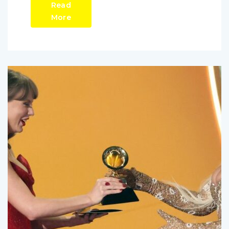
Read
More