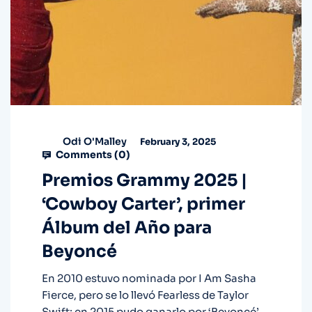
Odi O'Malley
February 3, 2025
Comments (
0
)
Premios Grammy 2025 |
‘Cowboy Carter’, primer
Álbum del Año para
Beyoncé
En 2010 estuvo nominada por I Am Sasha
Fierce, pero se lo llevó Fearless de Taylor
Swift; en 2015 pudo ganarlo por ‘Beyoncé’,