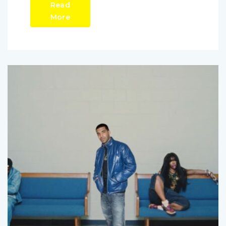
Read
More