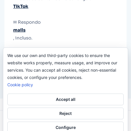
TikTok
✉ Respondo
mails
, incluso.
Y si una persona no puede tener teléfono, que
We use our own and third-party cookies to ensure the
le quiten el teléfono.
website works properly, measure usage, and improve our
services. You can accept all cookies, reject non-essential
cookies, or configure your preferences.
Cookie policy
Accept all
Reject
Odi O'Malley © 2016-2025. Todos Los Derechos
Configure
Reservados.