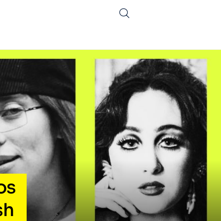
os
sh