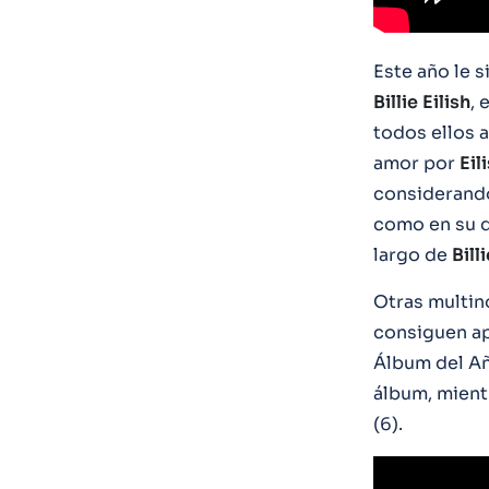
Este año le s
Billie
Eilish
, 
todos ellos 
amor por
Eil
considerando
como en su dí
largo de
Bill
Otras multin
consiguen ap
Álbum del A
álbum, mien
(6).