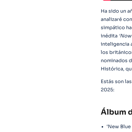
Ha sido un a
analizaré con
simpático ha
inédita
‘Now
inteligencia 
los británic
nominados de
Histórica, q
Estás son la
2025:
Álbum d
‘New Blue 