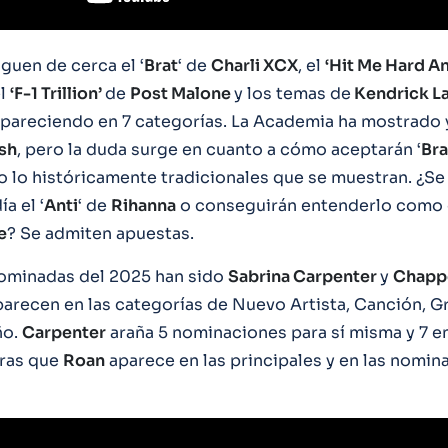
iguen de cerca el ‘
Brat
‘ de
Charli XCX
, el
‘Hit Me Hard A
el
‘F-1 Trillion’
de
Post Malone
y los temas de
Kendrick L
apareciendo en 7 categorías. La Academia ha mostrado
ish
, pero la duda surge en cuanto a cómo aceptarán ‘
Bra
 lo históricamente tradicionales que se muestran. ¿Se 
a el ‘
Anti
‘ de
Rihanna
o conseguirán entenderlo como 
ie
? Se admiten apuestas.
ominadas del 2025 han sido
Sabrina Carpenter
y
Chappe
arecen en las categorías de Nuevo Artista, Canción, G
ño.
Carpenter
araña 5 nominaciones para sí misma y 7 en
tras que
Roan
aparece en las principales y en las nomi