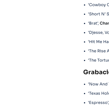
‘Cowboy C
‘Short N’ 
‘Brat’,
Char
‘Djesse, Vo
‘Hit Me Ha
‘The Rise 
‘The Tortu
Grabaci
‘Now And 
‘Texas Hol
‘Espresso’