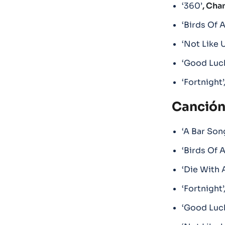
‘360’
, Cha
‘Birds Of A
‘Not Like U
‘Good Luck
‘Fortnight’
Canción
‘A Bar Song
‘Birds Of A
‘Die With 
‘Fortnight’
‘Good Luck