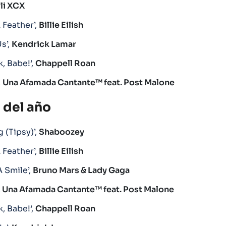
rli XCX
 Feather’,
Billie Eilish
s’,
Kendrick Lamar
, Babe!’,
Chappell Roan
,
Una Afamada Cantante™ feat. Post Malone
 del año
 (Tipsy)’,
Shaboozey
 Feather’,
Billie Eilish
A Smile’,
Bruno Mars & Lady Gaga
,
Una Afamada Cantante™ feat. Post Malone
, Babe!’,
Chappell Roan