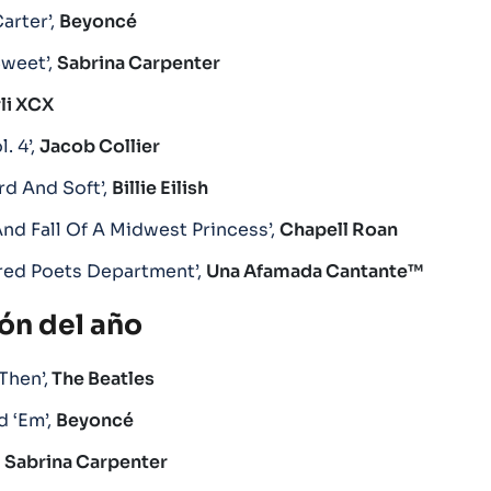
arter’,
Beyoncé
Sweet’,
Sabrina Carpenter
li XCX
l. 4’,
Jacob Collier
rd And Soft’,
Billie Eilish
And Fall Of A Midwest Princess’,
Chapell Roan
red Poets Department’,
Una Afamada Cantante™
ón del año
Then’,
The Beatles
d ‘Em’,
Beyoncé
,
Sabrina Carpenter