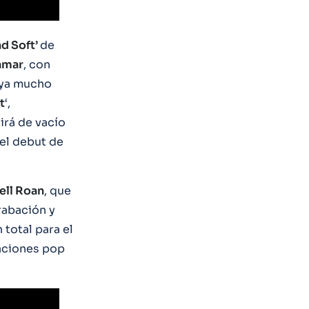
nd Soft’
de
amar
, con
 ya mucho
t
‘,
irá de vacío
el debut de
ll Roan
, que
rabación y
 total para el
naciones pop