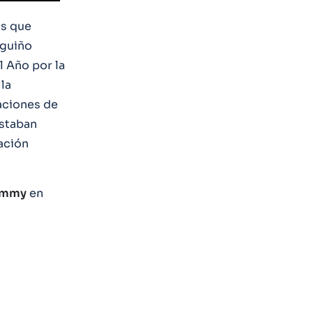
os que
 guiño
 Año por la
la
naciones de
staban
ación
ammy
en