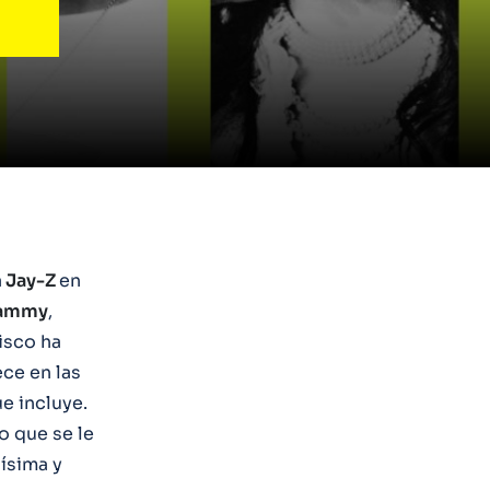
a
Jay-Z
en
ammy
,
disco ha
ce en las
e incluye.
io que se le
ísima y