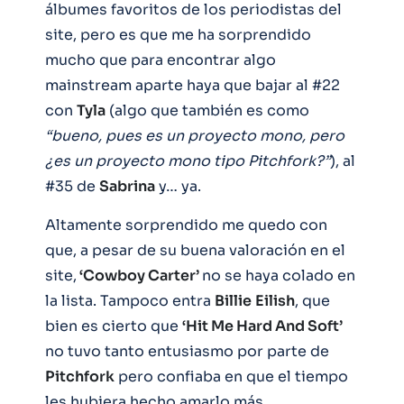
álbumes favoritos de los periodistas del
site, pero es que me ha sorprendido
mucho que para encontrar algo
mainstream aparte haya que bajar al #22
con
Tyla
(algo que también es como
“bueno, pues es un proyecto mono, pero
¿es un proyecto mono tipo Pitchfork?”
), al
#35 de
Sabrina
y… ya.
Altamente sorprendido me quedo con
que, a pesar de su buena valoración en el
site,
‘Cowboy Carter’
no se haya colado en
la lista. Tampoco entra
Billie
Eilish
, que
bien es cierto que
‘Hit Me Hard And Soft’
no tuvo tanto entusiasmo por parte de
Pitchfork
pero confiaba en que el tiempo
les hubiera hecho amarlo más.