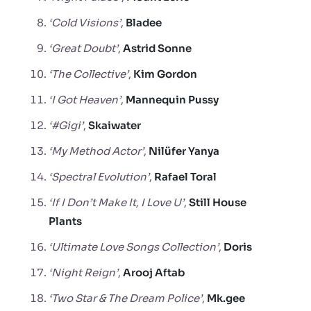
‘Cold Visions’
,
Bladee
‘Great Doubt’
,
Astrid
Sonne
‘The Collective’
,
Kim
Gordon
‘I Got Heaven’
,
Mannequin
Pussy
‘#Gigi’
,
Skaiwater
‘My Method Actor’
,
Nilüfer
Yanya
‘Spectral Evolution’
,
Rafael
Toral
‘If I Don’t Make It, I Love U’
,
Still House
Plants
‘Ultimate Love Songs Collection’
,
Doris
‘Night Reign’
,
Arooj Aftab
‘Two Star & The Dream Police’
,
Mk.gee