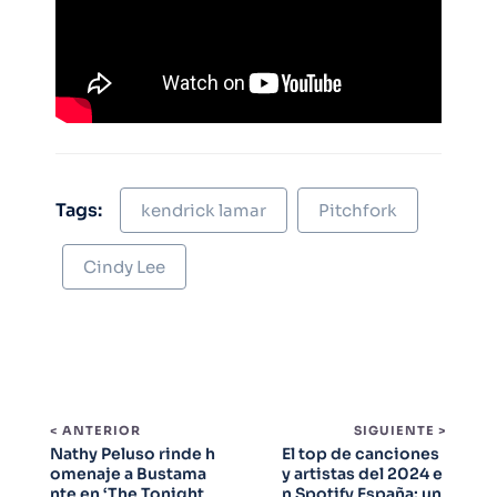
Tags:
kendrick lamar
Pitchfork
Cindy Lee
< ANTERIOR
SIGUIENTE >
Nathy Peluso rinde h
El top de canciones
omenaje a Bustama
y artistas del 2024 e
nte en ‘The Tonight
n Spotify España: un