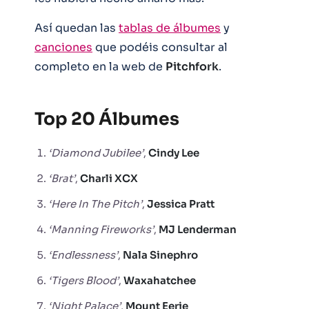
Así quedan las
tablas de álbumes
y
canciones
que podéis consultar al
completo en la web de
Pitchfork
.
Top 20 Álbumes
‘Diamond Jubilee’
,
Cindy
Lee
‘Brat’
,
Charli
XCX
‘Here In The Pitch’
,
Jessica
Pratt
‘Manning Fireworks’
,
MJ
Lenderman
‘Endlessness’
,
Nala
Sinephro
‘Tigers Blood’
,
Waxahatchee
‘Night Palace’
,
Mount
Eerie