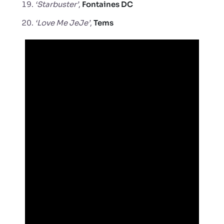
‘Starbuster’
,
Fontaines DC
‘Love Me JeJe’
,
Tems