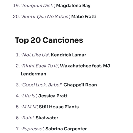
‘Imaginal Disk’
,
Magdalena Bay
‘Sentir Que No Sabes’
,
Mabe Fratti
Top 20 Canciones
‘Not Like Us’
,
Kendrick Lamar
‘Right Back To It’
,
Waxahatchee feat. MJ
Lenderman
‘Good Luck, Babe!’
,
Chappell Roan
‘Life Is’
,
Jessica Pratt
‘M M M’,
Still House Plants
‘Rain’
,
Skaiwater
‘Espresso’
,
Sabrina
Carpenter