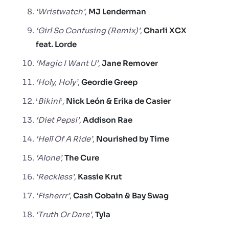
‘Wristwatch’
,
MJ Lenderman
‘Girl So Confusing (Remix)’
,
Charli XCX
feat. Lorde
‘Magic I Want U’
,
Jane Remover
‘Holy, Holy’
,
Geordie
Greep
‘
Bikini
‘,
Nick León & Erika de Casier
‘Diet Pepsi’
,
Addison Rae
‘Hell Of A Ride’
,
Nourished by Time
‘Alone’,
The Cure
‘Reckless’
,
Kassie Krut
‘Fisherrr’
,
Cash Cobain & Bay Swag
‘Truth Or Dare’
,
Tyla