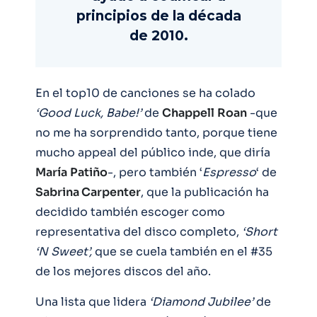
principios de la década
de 2010.
En el top10 de canciones se ha colado
‘Good Luck, Babe!’
de
Chappell
Roan
-que
no me ha sorprendido tanto, porque tiene
mucho appeal del público inde, que diría
María
Patiño
-, pero también ‘
Espresso
‘ de
Sabrina Carpenter
, que la publicación ha
decidido también escoger como
representativa del disco completo,
‘Short
‘N Sweet’,
que se cuela también en el #35
de los mejores discos del año.
Una lista que lidera
‘Diamond Jubilee’
de