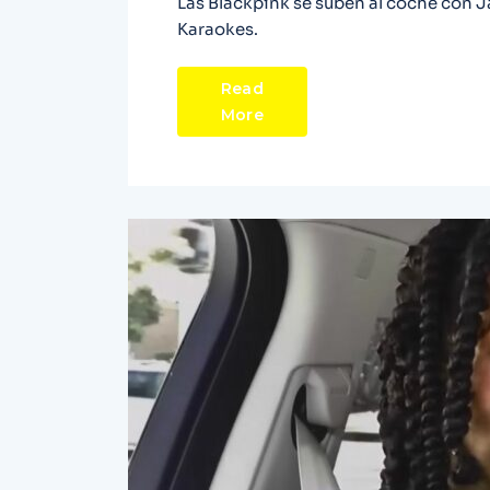
Las Blackpink se suben al coche con 
Karaokes.
Read
More