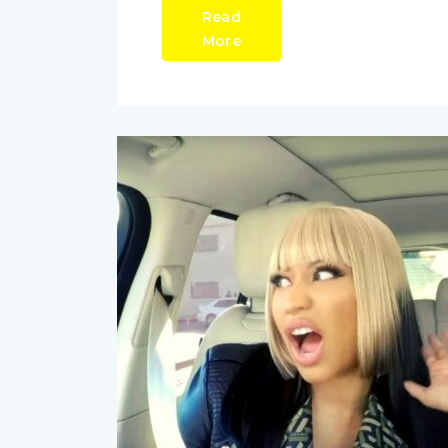
Read
More