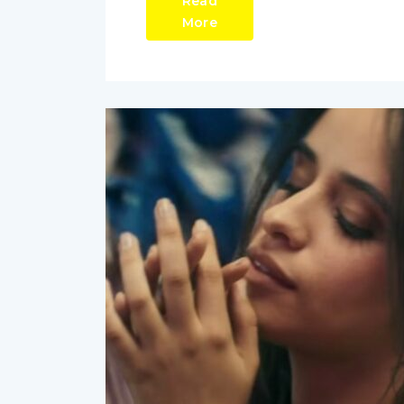
Read
More