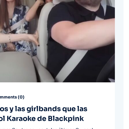
mments (
0
)
s y las girlbands que las
ool Karaoke de Blackpink