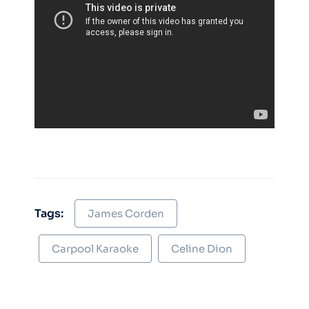
Tags:
James Corden
Carpool Karaoke
Celine Dion