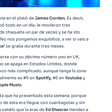
na en el plató de
James Corden.
Es decir,
ó todo en un día, le movieron tres
e chaqueta un par de veces y se ha ido
 No nos pongamos exquisitos, a ver si vais a
ce’
se graba durante tres meses.
hacerse con su décimo número uno en UK,
 no se apaga en Estados Unidos, donde
poco más complicado, aunque tenga la zona
almente es #9 en
Spotify,
#6 en
Youtube
y
pple Music.
dita que ha presentado esta semana, porque
 de esta era llegue con cuentagotas y sin
a sabéis que la eras de
Ed Sheeran
tienden a