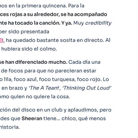
os en la primera quincena. Para la
ces rojas a su alrededor, se ha acompañado
te ha tocado la canción. Y ya.
Muy
credibility
aber sido presentada
li
, ha quedado bastante sosita en directo. Al
hubiera sido el colmo.
 se han diferenciado mucho.
Cada día una
r de focos para que no parecieran estar
 lila, foco azul, foco turquesa, foco rojo. Lo
 en brazo y
‘The A Team
‘,
‘Thinking Out Loud’
o quien no quiere la cosa.
ación del disco en un club y aplaudimos, pero
dades que
Sheeran
tiene… chico, qué menos
istoria.