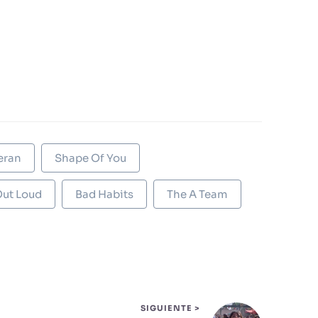
eran
Shape Of You
Out Loud
Bad Habits
The A Team
SIGUIENTE >