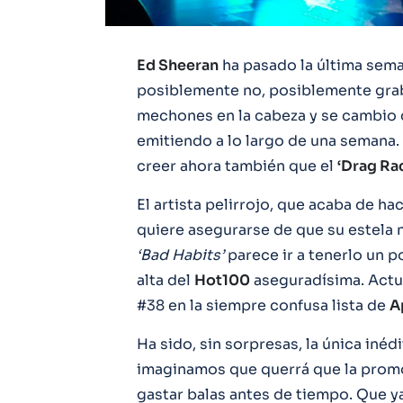
Ed Sheeran
ha pasado la última sema
posiblemente no, posiblemente grab
mechones en la cabeza y se cambio d
emitiendo a lo largo de una semana.
creer ahora también que el
‘Drag Ra
El artista pelirrojo, que acaba de 
quiere asegurarse de que su estela
‘Bad
Habits’
parece ir a tenerlo un 
alta del
Hot100
aseguradísima. Actu
#38 en la siempre confusa lista de
A
Ha sido, sin sorpresas, la única iné
imaginamos que querrá que la promo
gastar balas antes de tiempo. Que y