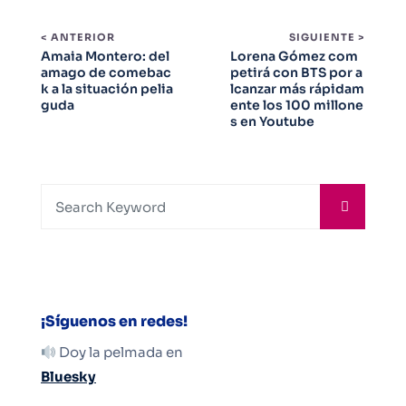
< ANTERIOR
SIGUIENTE >
Amaia Montero: del
Lorena Gómez com
amago de comebac
petirá con BTS por a
k a la situación pelia
lcanzar más rápidam
guda
ente los 100 millone
s en Youtube
¡Síguenos en redes!
Doy la pelmada en
Bluesky