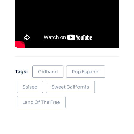
Tags:
Girlband
Pop Español
Salseo
Sweet California
Land Of The Free