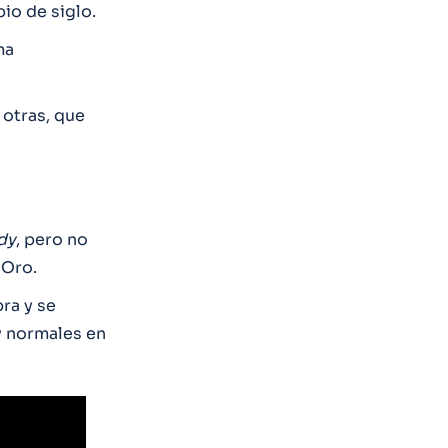
pio de siglo.
ma
 otras, que
dy
, pero no
 Oro.
bra y se
uy normales en