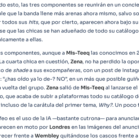
do esto, las tres componentes se reunirán en un conci
ble que la banda llene más arenas ahora mismo, salvo 
r todos sus
hits
, que por cierto, aparecen ahora bajo su
e que las chicas se han adueñado de todo su catálogo 
icamente a ellas.
res componentes, aunque a
Mis-Teeq
las conocimos en
La cuarta chica en cuestión,
Zena
, no ha perdido la opo
co de
shade
a sus excompañeras, con un post de Instag
 “¿has oído ya lo de-? NO”, en un más que posible guiño
a vuelta del grupo.
Zena
salió de
Mis-Teeq
al lanzarse e
río, que acaba de subir a plataformas todo su catálogo 
incluso de la carátula del primer tema,
Why?
. Un poco 
eo es el uso de la IA —bastante cutrona— para anuncia
recen en moto por
Londres
en las imágenes del anunci
ecer frente a
Wembley
quitándose los cascos frente a