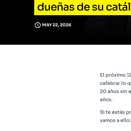
dueñas de su catá
MAY 22, 2026
El próximo 1
celebrar lo q
20 años sin e
años.
Si te estás 
vamos a ello: