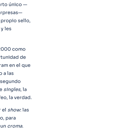
erto único —
sorpresas—
 propio sello,
y les
 2000 como
rtunidad de
ram en el que
 a las
l segundo
de
singles
, la
feo, la verdad.
r el
show
: las
o, para
 un
croma
.