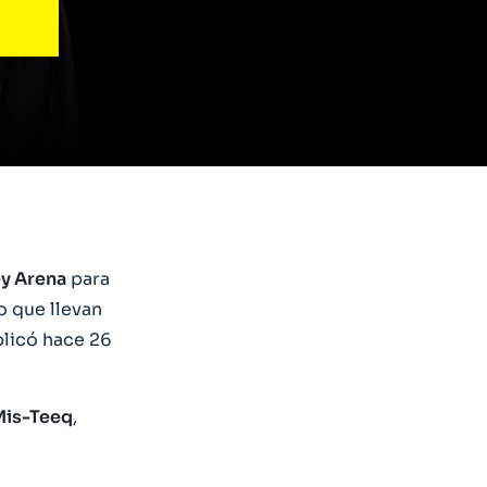
y Arena
para
o que llevan
licó hace 26
Mis-Teeq
,