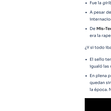
Fue la
girl
A pesar de
internacio
De
Mis-Te
era la rape
¿Y si todo ib
El sello t
igualó las
En plena 
quedan sin
la época. N