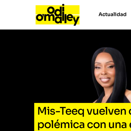
Actualidad
Mis-Teeq vuelven c
polémica con una