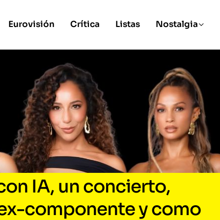
Eurovisión
Crítica
Listas
Nostalgia
on IA, un concierto,
 ex-componente y como