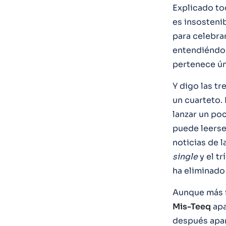
Explicado to
es insosteni
para celebra
entendiéndos
pertenece ún
Y digo las t
un cuarteto. 
lanzar un po
puede leerse:
noticias de l
single
y el t
ha eliminado 
Aunque más f
Mis-Teeq
apa
después apar