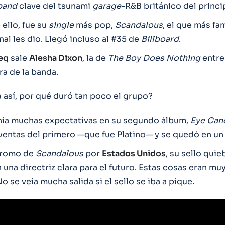
band
clave del tsunami
garage
-R&B británico del princi
 ello, fue su
single
más pop,
Scandalous
, el que más fa
nal les dio. Llegó incluso al #35 de
Billboard
.
eq
sale
Alesha Dixon
, la de
The Boy Does Nothing
entre
ra de la banda.
a así, por qué duró tan poco el grupo?
enía muchas expectativas en su segundo álbum,
Eye Can
 ventas del primero —que fue Platino— y se quedó en un
promo de
Scandalous
por
Estados Unidos
, su sello quie
 una directriz clara para el futuro. Estas cosas eran m
o se veía mucha salida si el sello se iba a pique.