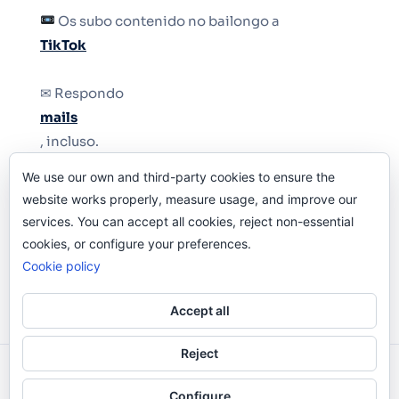
Os subo contenido no bailongo a
TikTok
✉ Respondo
mails
, incluso.
We use our own and third-party cookies to ensure the
Y si una persona no puede tener teléfono, que
website works properly, measure usage, and improve our
le quiten el teléfono.
services. You can accept all cookies, reject non-essential
cookies, or configure your preferences.
Cookie policy
Accept all
Reject
Odi O'Malley © 2016-2025. Todos Los Derechos
Configure