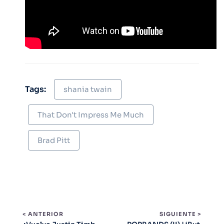
Tags:
shania twain
That Don't Impress Me Much
Brad Pitt
< ANTERIOR
SIGUIENTE >