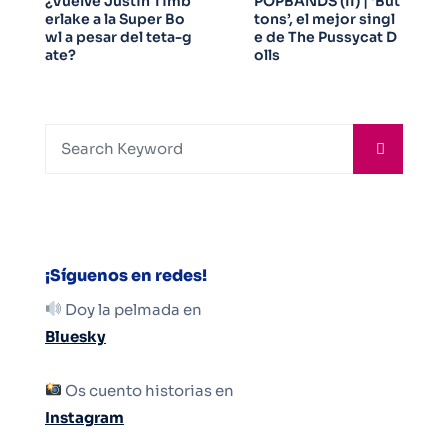
¿Vuelve Justin Timb
POPBANDS (II) | ‘But
erlake a la Super Bo
tons’, el mejor singl
wl a pesar del teta-g
e de The Pussycat D
ate?
olls
¡Síguenos en redes!
Doy la pelmada en
Bluesky
Os cuento historias en
Instagram