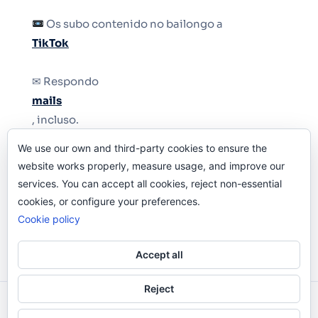
Os subo contenido no bailongo a
TikTok
✉ Respondo
mails
, incluso.
We use our own and third-party cookies to ensure the
Y si una persona no puede tener teléfono, que
website works properly, measure usage, and improve our
le quiten el teléfono.
services. You can accept all cookies, reject non-essential
cookies, or configure your preferences.
Cookie policy
Accept all
Reject
Odi O'Malley © 2016-2025. Todos Los Derechos