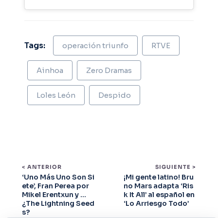
Tags:
operación triunfo
RTVE
Ainhoa
Zero Dramas
Loles León
Despido
< ANTERIOR
SIGUIENTE >
‘Uno Más Uno Son Si
¡Mi gente latino! Bru
ete’, Fran Perea por
no Mars adapta ‘Ris
Mikel Erentxun y …
k It All’ al español en
¿The Lightning Seed
‘Lo Arriesgo Todo’
s?