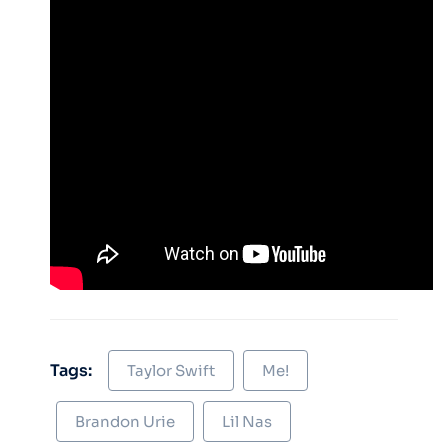
Tags:
Taylor Swift
Me!
Brandon Urie
Lil Nas