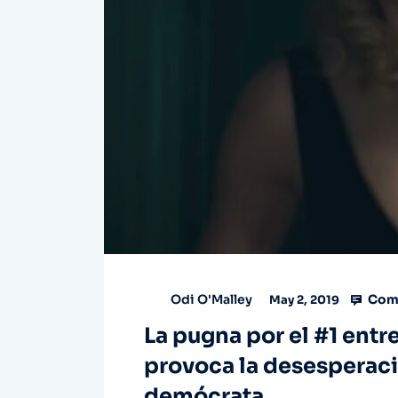
Com
Odi O'Malley
May 2, 2019
La pugna por el #1 entre
provoca la desesperació
demócrata