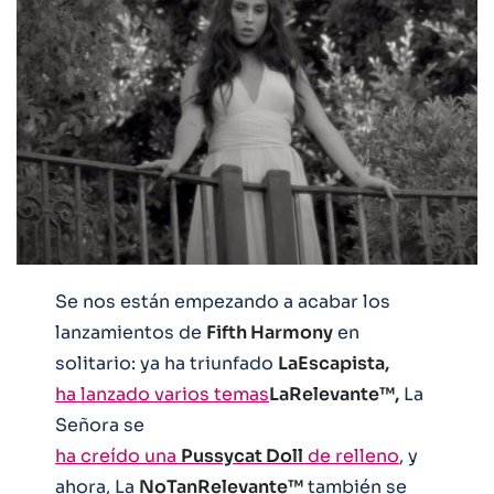
Se nos están empezando a acabar los
lanzamientos de
Fifth Harmony
en
solitario: ya ha triunfado
LaEscapista,
ha lanzado varios temas
LaRelevante™,
La
Señora se
ha creído una
Pussycat Doll
de relleno
, y
ahora, La
NoTanRelevante™
también se