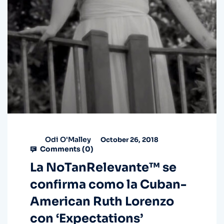
Odi O'Malley
October 26, 2018
Comments (
0
)
La NoTanRelevante™ se
confirma como la Cuban-
American Ruth Lorenzo
con ‘Expectations’