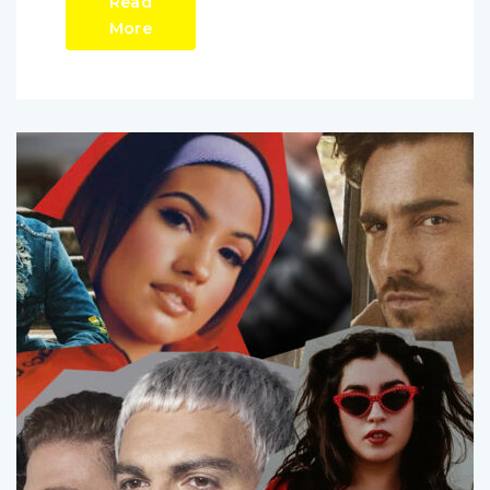
Read
More