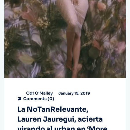
Odi O'Malley
January 15, 2019
Comments (
0
)
La NoTanRelevante,
Lauren Jauregui, acierta
virando al urban en ‘More