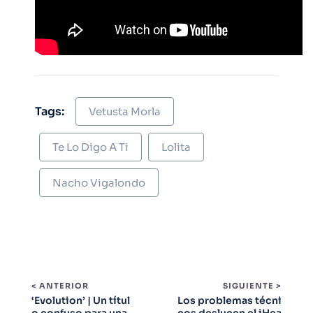
Tags:
Vetusta Morla
Te Lo Digo A Ti
Lolita
Nacho Vigalondo
< ANTERIOR
SIGUIENTE >
‘Evolution’ | Un títul
Los problemas técni
o confuso para una
cos deslucen el iHea