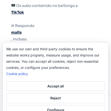
Os subo contenido no bailongo a
TikTok
✉ Respondo
mails
, incluso.
We use our own and third-party cookies to ensure the
Y si una persona no puede tener teléfono, que
website works properly, measure usage, and improve our
le quiten el teléfono.
services. You can accept all cookies, reject non-essential
cookies, or configure your preferences.
Cookie policy
Accept all
Reject
Odi O'Malley © 2016-2025. Todos Los Derechos
Configure
Reservados.