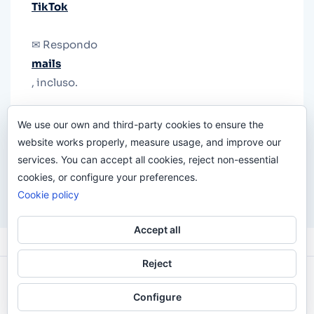
TikTok
✉ Respondo
mails
, incluso.
Y si una persona no puede tener teléfono, que
We use our own and third-party cookies to ensure the
le quiten el teléfono.
website works properly, measure usage, and improve our
services. You can accept all cookies, reject non-essential
cookies, or configure your preferences.
Cookie policy
Accept all
Reject
Odi O'Malley © 2016-2025. Todos Los Derechos
Configure
Reservados.